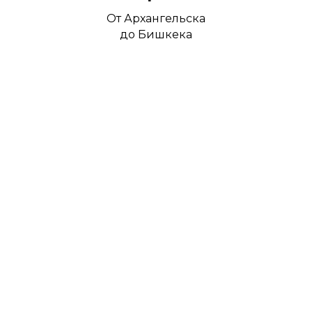
От Архангельска
до Бишкека