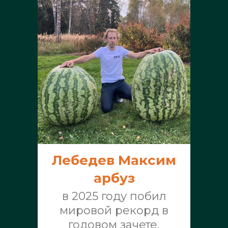
Лебедев Максим
арбуз
в 2025 году побил
мировой рекорд в
годовом зачете,