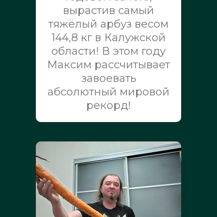
вырастив самый
тяжёлый арбуз весом
144,8 кг в Калужской
области! В этом году
Максим рассчитывает
завоевать
абсолютный мировой
рекорд!