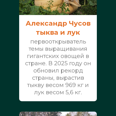
Александр Чусов
тыква и лук
первооткрыватель
темы выращивания
гигантских овощей в
стране. В 2025 году он
обновил рекорд
страны, вырастив
тыкву весом 969 кг и
лук весом 5,6 кг.